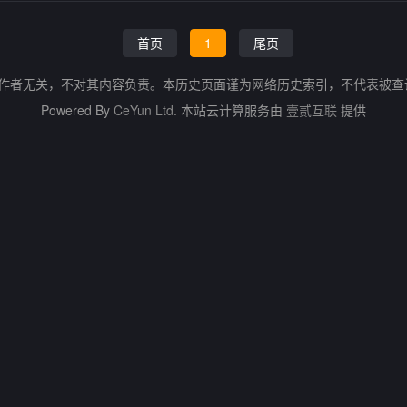
首页
1
尾页
的作者无关，不对其内容负责。本历史页面谨为网络历史索引，不代表被
Powered By
CeYun Ltd.
本站云计算服务由
壹贰互联
提供